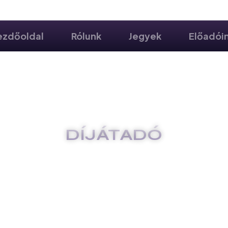
ezdőoldal
Rólunk
Jegyek
Előadói
DÍJÁTADÓ
FŐOLDAL
DÍJÁTADÓ